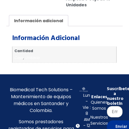
Unidades
Información adicional
Información Adicional
Cantidad
Caja
,
Unitario
Suscríbet
Biomedical Tech Solutions –
a
Lun
Mantenimiento de equipos
Enlaces
nuestro
-
Quienes
médicos en Santander y
boletín
Vie :
Somos
Colombia.
8
Nuestros
AM
Somos prestadores
Servicios
- 12
Enviar
registrados de servicios para