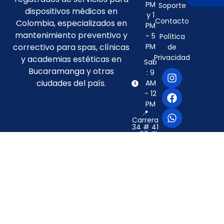
PM
Soporte
dispositivos médicos en
y 1
Contacto
Colombia, especializados en
PM
mantenimiento preventivo y
- 5
Política
correctivo para spas, clínicas
PM
de
Privacidad
y academias estéticas en
Sab
Bucaramanga y otras
: 9
ciudades del país.
AM
- 12
PM
📍
Carrera
34 # 41
- 08, El
Prado
Bucaramanga
-
Santander
–
Colombia
©2024 Biomedical Tech Solutions. Design by
VVC
Digital Services