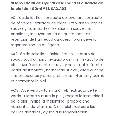
Suero Facial de HydraFacial para el cuidado de
la piel de 400ml AS1, SA2,A03
AS1 : ácido láctico , extracto de levadura , extracto
de té verde , extracto de algas . Exfoliantes limpios ,
suaves y no irritantes , exfoliación suave , no
añadidos , incluyen caída de queratinocitos ,
retención de humedad duradera , promueve la
regeneración de colágeno .
SA2 : ácido salicílico , ácido láctico , Lactato de
sodio , saco urinario , extracto de miel , extracto de
aloe . Acné exfoliante , suave y no irritante , fuerte
poder de limpieza , hornalidad suave , alivia el acné
, las erupciones y otros problemas . Hidrata y calma
eficazmente la piel .
AO3 : Aloe vera , vitamina C , VE , extracto de té
verde . Hidrata y nutre la piel , mejora la inmunidad
de la piel , inhibe la melamina , proporciona
nutrientes de vitamina C a la piel , restaura las
células dañadas , ayuda a la regeneración .