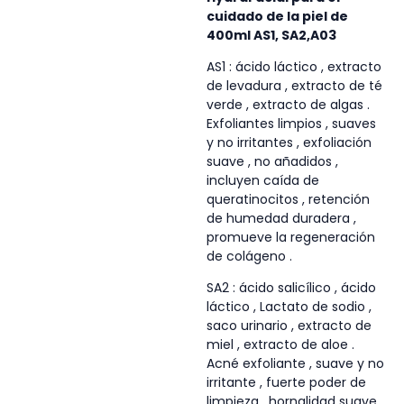
cuidado de la piel de
400ml AS1, SA2,A03
AS1 : ácido láctico , extracto
de levadura , extracto de té
verde , extracto de algas .
Exfoliantes limpios , suaves
y no irritantes , exfoliación
suave , no añadidos ,
incluyen caída de
queratinocitos , retención
de humedad duradera ,
promueve la regeneración
de colágeno .
SA2 : ácido salicílico , ácido
láctico , Lactato de sodio ,
saco urinario , extracto de
miel , extracto de aloe .
Acné exfoliante , suave y no
irritante , fuerte poder de
limpieza , hornalidad suave ,