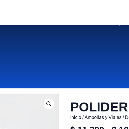
Nuestros Servicios
Tienda Online
Soport
POLIDER
Inicio
/
Ampollas y Viales
/
D