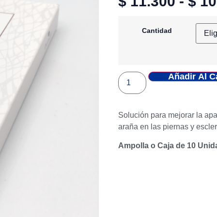
$
11.300
-
$
10
Cantidad
Añadir Al C
Solución para mejorar la apa
araña en las piernas y escler
Ampolla o Caja de 10 Uni