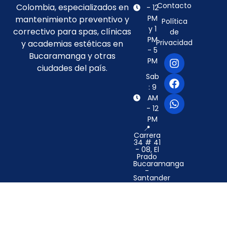
Contacto
Colombia, especializados en
- 12
PM
mantenimiento preventivo y
Política
y 1
correctivo para spas, clínicas
de
PM
Privacidad
y academias estéticas en
- 5
Bucaramanga y otras
PM
ciudades del país.
Sab
: 9
AM
- 12
PM
📍
Carrera
34 # 41
- 08, El
Prado
Bucaramanga
-
Santander
–
Colombia
©2024 Biomedical Tech Solutions. Design by
VVC