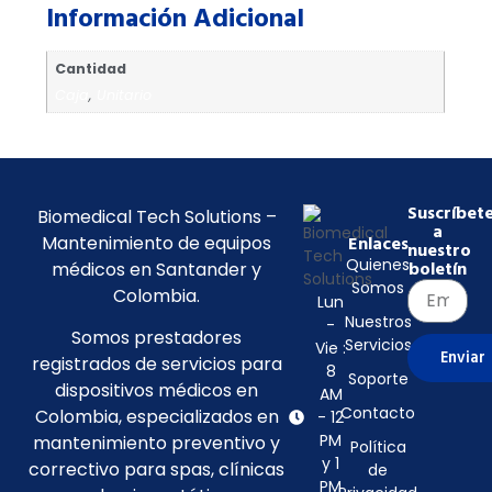
Información Adicional
Cantidad
Caja
,
Unitario
Suscríbet
Biomedical Tech Solutions –
a
Mantenimiento de equipos
Enlaces
nuestro
Quienes
médicos en Santander y
boletín
Somos
Colombia.
Lun
Nuestros
-
Somos prestadores
Servicios
Vie :
Enviar
registrados de servicios para
8
Soporte
dispositivos médicos en
AM
Contacto
Colombia, especializados en
- 12
PM
mantenimiento preventivo y
Política
y 1
correctivo para spas, clínicas
de
PM