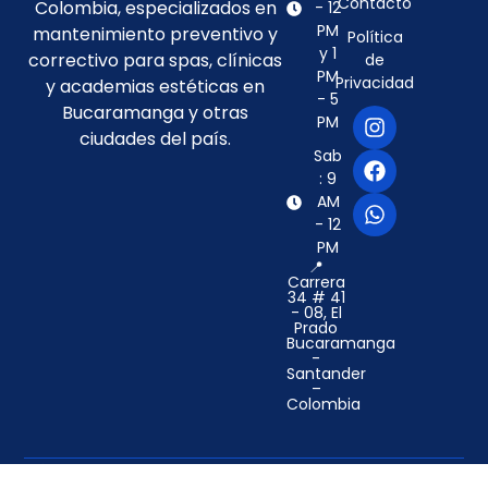
Contacto
Colombia, especializados en
- 12
PM
mantenimiento preventivo y
Política
y 1
correctivo para spas, clínicas
de
PM
Privacidad
y academias estéticas en
- 5
Bucaramanga y otras
PM
ciudades del país.
Sab
: 9
AM
- 12
PM
📍
Carrera
34 # 41
- 08, El
Prado
Bucaramanga
-
Santander
–
Colombia
©2024 Biomedical Tech Solutions. Design by
VVC