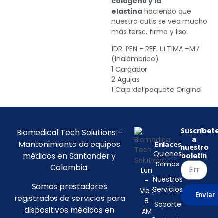
colágeno y la
elastina
haciendo que
nuestro cutis se vea mucho
más terso, firme y liso.
1DR. PEN – REF. ULTIMA –M7
(Inalámbrico)
1 Cargador
2 Agujas
1 Caja del paquete Original
Suscríbet
Biomedical Tech Solutions –
a
Mantenimiento de equipos
Enlaces
nuestro
Quienes
médicos en Santander y
boletín
Somos
Colombia.
Lun
Nuestros
-
Somos prestadores
Servicios
Vie :
Enviar
registrados de servicios para
8
Soporte
dispositivos médicos en
AM