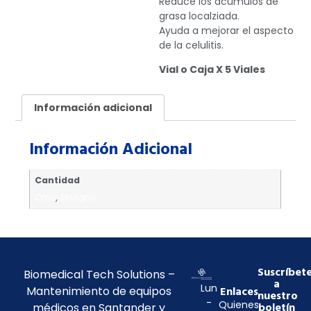
Reduce los acúmulos de
grasa localziada.
Ayuda a mejorar el aspecto
de la celulitis.
Vial o Caja X 5 Viales
Información adicional
Información Adicional
Cantidad
Caja
,
Unitario
Suscríbet
Biomedical Tech Solutions –
a
Lun
Mantenimiento de equipos
Enlaces
nuestro
-
Quienes
médicos en Santander y
boletín