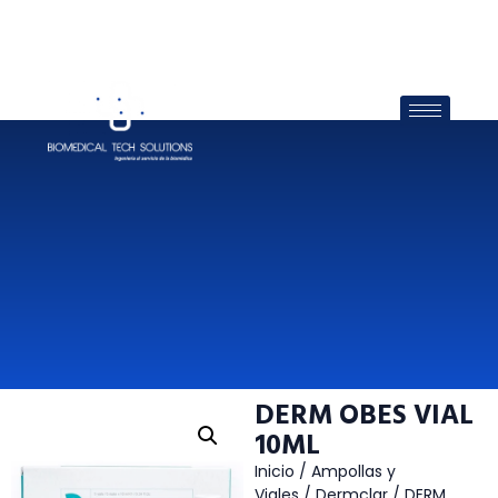
DERM OBES VIAL
10ML
Inicio
/
Ampollas y
Viales
/
Dermclar
/ DERM