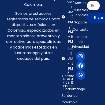
Vie :
Somos
Colombia.
8
Nuestros
AM
Somos prestadores
Servicios
- 12
Enviar
registrados de servicios para
PM
Soporte
dispositivos médicos en
y 1
Contacto
Colombia, especializados en
PM
mantenimiento preventivo y
- 5
Política
correctivo para spas, clínicas
PM
de
Privacidad
y academias estéticas en
Sab
Bucaramanga y otras
: 9
ciudades del país.
AM
- 12
PM
📍
Carrera
34 # 41
- 08, El
Prado
Bucaramanga
-
Santander
–
Colombia