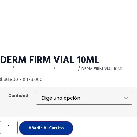
DERM FIRM VIAL 10ML
Inicio
/
Ampollas y Viales
/
Dermclar
/ DERM FIRM VIAL 10ML
$
36.800
-
$
179.000
Cantidad
Añadir Al Carrito