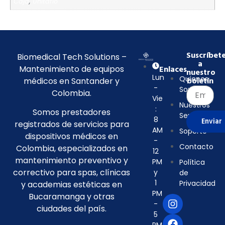
Caja
,
Unitario
Suscríbet
Biomedical Tech Solutions –
a
Mantenimiento de equipos
Enlaces
nuestro
Lun
Quienes
médicos en Santander y
boletín
-
Somos
Colombia.
Vie
Nuestros
:
Somos prestadores
Servicios
8
Enviar
registrados de servicios para
AM
Soporte
dispositivos médicos en
-
Contacto
Colombia, especializados en
12
mantenimiento preventivo y
PM
Política
correctivo para spas, clínicas
y
de
1
Privacidad
y academias estéticas en
PM
Bucaramanga y otras
-
ciudades del país.
5