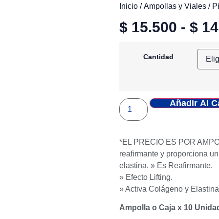
Inicio
/
Ampollas y Viales
/
P
$
15.500
-
$
14
Cantidad
Añadir Al C
*EL PRECIO ES POR AMPOLLA*
reafirmante y proporciona un e
elastina. » Es Reafirmante.
» Efecto Lifting.
» Activa Colágeno y Elastina
Ampolla o Caja x 10 Unida