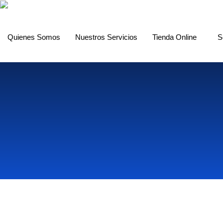
Quienes Somos
Nuestros Servicios
Tienda Online
S
Escríbenos
+57 3175747705