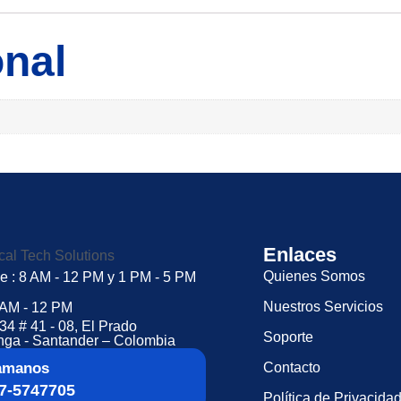
onal
Enlaces
Quienes Somos
ie : 8 AM - 12 PM y 1 PM - 5 PM
Nuestros Servicios
 AM - 12 PM
34 # 41 - 08, El Prado
Soporte
ga - Santander – Colombia
Contacto
amanos
7-5747705
Política de Privacida