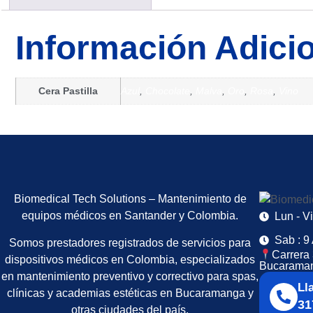
Información Adici
Cera Pastilla
Azul
,
Chocolate
,
Malva
,
Oro
,
Rosa
,
Vino
Biomedical Tech Solutions – Mantenimiento de
equipos médicos en Santander y Colombia.
Lun - V
Sab : 9
Somos prestadores registrados de servicios para
Carrera 
dispositivos médicos en Colombia, especializados
Bucaraman
en mantenimiento preventivo y correctivo para spas,
Ll
clínicas y academias estéticas en Bucaramanga y
31
otras ciudades del país.