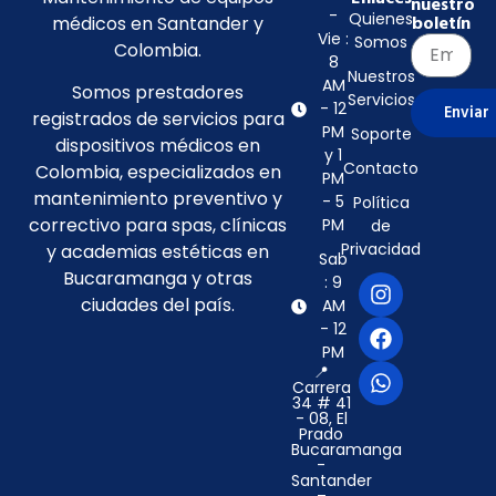
nuestro
-
Quienes
médicos en Santander y
boletín
Vie :
Somos
Colombia.
8
Nuestros
AM
Somos prestadores
Servicios
- 12
Enviar
registrados de servicios para
PM
Soporte
dispositivos médicos en
y 1
Contacto
Colombia, especializados en
PM
mantenimiento preventivo y
- 5
Política
correctivo para spas, clínicas
PM
de
Privacidad
y academias estéticas en
Sab
Bucaramanga y otras
: 9
ciudades del país.
AM
- 12
PM
📍
Carrera
34 # 41
- 08, El
Prado
Bucaramanga
-
Santander