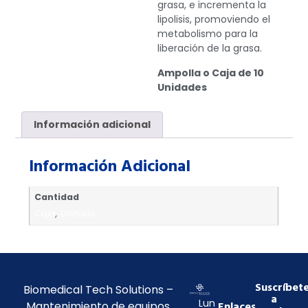
grasa, e incrementa la
lipolisis, promoviendo el
metabolismo para la
liberación de la grasa.
Ampolla o Caja de 10
Unidades
Información adicional
Información Adicional
Cantidad
Caja
,
Unitario
Suscríbet
Biomedical Tech Solutions –
a
Lun
Mantenimiento de equipos
Enlaces