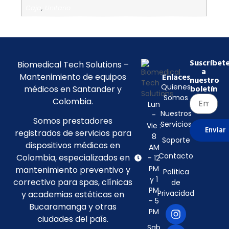
Caja
,
Unitario
Suscríbet
Biomedical Tech Solutions –
a
Mantenimiento de equipos
Enlaces
nuestro
Quienes
médicos en Santander y
boletín
Somos
Colombia.
Lun
Nuestros
-
Somos prestadores
Servicios
Vie :
Enviar
registrados de servicios para
8
Soporte
dispositivos médicos en
AM
Contacto
Colombia, especializados en
- 12
PM
mantenimiento preventivo y
Política
y 1
correctivo para spas, clínicas
de
PM
Privacidad
y academias estéticas en
- 5
Bucaramanga y otras
PM
ciudades del país.
Sab